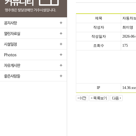
제목
자동차
작성자
최미영
작성일자
2026-06-
조회수
175
다
이
렉
트
IP
14.36.xx
자
동
차
보
험
비
교