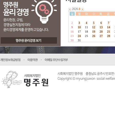
2026.
8
2
3
4
5
6
7
9
10
11
12
13
14
16
17
18
19
20
21
23
24
25
26
27
28
30
31